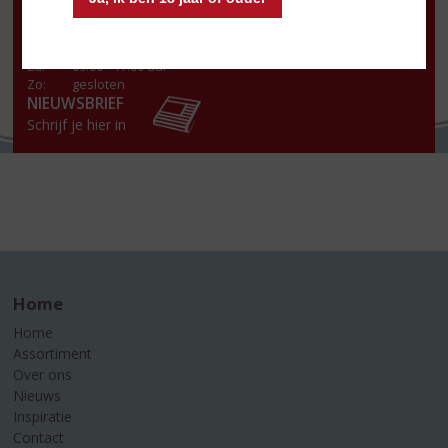
Wo
:
09.00 - 18.00 uur
Do
:
09.00 - 18.00 uur
Vr
:
09.00 - 20.00 uur
Za
:
09.00 - 17.00 uur
Zo:
gesloten
NIEUWSBRIEF
Schrijf je hier in
Home
Home
Assortiment
Over ons
Nieuws
Inspiratie
Contact