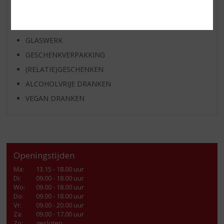
KANT EN KLAAR
FRISDRANK
GLASWERK
GESCHENKVERPAKKING
(RELATIE)GESCHENKEN
ALCOHOLVRIJE DRANKEN
VEGAN DRANKEN
Openingstijden
Ma
:
13.15 - 18.00 uur
Di
:
09.00 - 18.00 uur
Wo
:
09.00 - 18.00 uur
Do
:
09.00 - 18.00 uur
Vr
:
09.00 - 20.00 uur
Za
:
09.00 - 17.00 uur
Zo:
gesloten