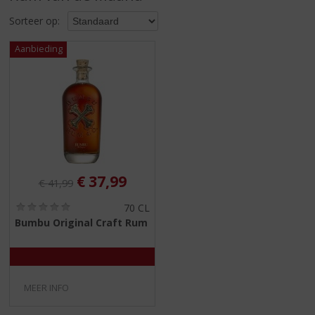
S
p
Sorteer op:
r
i
n
g
n
a
a
r
d
e
Originele prijs was:
, Huidige prijs is:
€
37,99
n
€
41,99
a
(
70 CL
v
0
Bumbu Original Craft Rum
i
,
g
0
/
a
5
t
)
i
MEER INFO
e