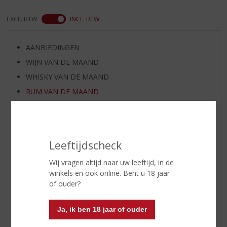
EXCL. BTW
INCL. BTW
AANBIEDINGEN
WIJN VAN DE MAAND
WHISKY VAN DE MAAND
RUM VAN DE MAAND
BIER VAN DE MAAND
SPIRIT VAN DE MAAND
EXCLUSIEF TOPSLIJTER
Leeftijdscheck
WIJN
Wij vragen altijd naar uw leeftijd, in de
WHISKY
winkels en ook online. Bent u 18 jaar
BIER
of ouder?
APERITIEF
GEDISTILLEERD OVERIG
Ja, ik ben 18 jaar of ouder
SHOTJES