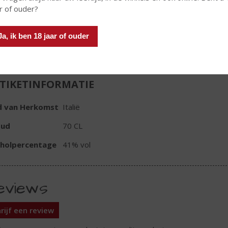
Fles
r of ouder?
Ja, ik ben 18 jaar of ouder
TIKETINFORMATIE
d van Herkomst
Italië
oud
70 CL
oholpercentage
41% vol
eviews
rijf een review