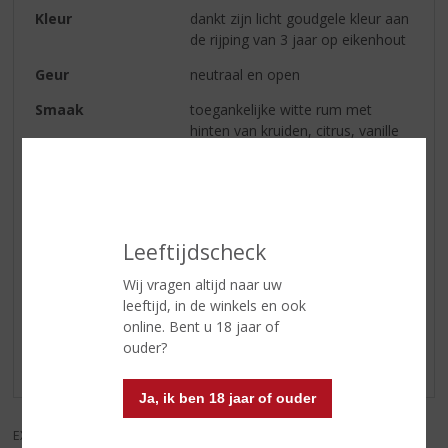
Kleur
dankt zijn licht goudgele kleur aan
de rijping van 3 jaar op eikenhout
Geur
neutraal en open
Smaak
toegankelijke witte rum met
hinten van kruiden, citrus, vanille
en gerookt eiken
Afdronk
zacht maar vol karakter, Havana
Club waardig!
Leeftijdscheck
Reviews
Wij vragen altijd naar uw
leeftijd, in de winkels en ook
online. Bent u 18 jaar of
Schrijf een review
ouder?
Er zijn nog geen reviews geplaatst voor dit product
Ja, ik ben 18 jaar of ouder
EXCL. BTW
INCL. BTW