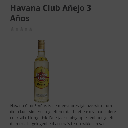
S
Havana Club Añejo 3
p
r
Años
i
n
(0,0
g
/
n
5)
a
a
r
d
e
n
a
v
i
g
a
Havana Club 3 Años is de meest prestigieuze witte rum
t
die u kunt vinden en geeft net dat beetje extra aan iedere
i
cocktail of longdrink. Drie jaar rijping op eikenhout geeft
e
de rum alle gelegenheid aroma’s te ontwikkelen van