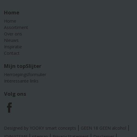
Home
Home
Assortiment
Over ons
Nieuws
Inspiratie
Contact
Mijn topSlijter
Herroepingsformulier
Interessante links
Volg ons
F
a
Designed by YOOKY smart concepts
GEEN 18 GEEN alcohol
IDIN/ITSME
sitemap
Privacy Statement
Disclaimer