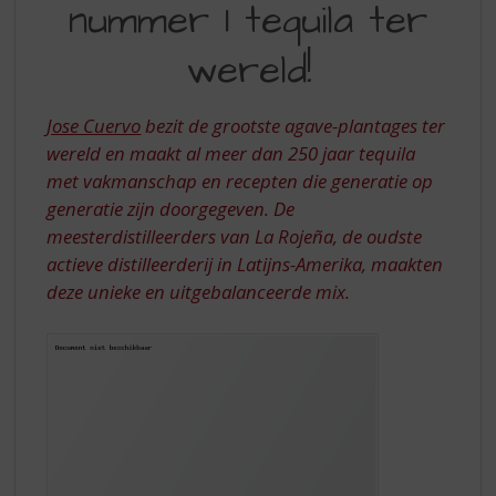
S
nummer 1 tequila ter
NUMMER
p
1
r
wereld!
i
TEQUILA
n
TER
g
Jose Cuervo
bezit de grootste agave-plantages ter
n
WERELD!
wereld en maakt al meer dan 250 jaar tequila
a
met vakmanschap en recepten die generatie op
a
generatie zijn doorgegeven. De
r
meesterdistilleerders van La Rojeña, de oudste
d
e
actieve distilleerderij in Latijns-Amerika, maakten
n
deze unieke en uitgebalanceerde mix.
a
v
i
g
a
t
i
e