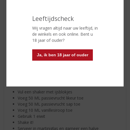
ijskoud te drinken, maar ook perfect te gebruiken in
diverse cocktails. Denk bijvoorbeeld aan de populaire
pornstar martini, waar de fruitige smaken prachtig
Leeftijdscheck
samenkomen.
Wij vragen altijd naar uw leeftijd, in
Dit heb je nodig voor een Ghino Pornstar Martini!
de winkels en ook online. Bent u
18 jaar of ouder?
50 ML Ghino Passievrucht likeur
50 ML Passievrucht sap
10 ML vanille siroop
Ja, ik ben 18 jaar of ouder
1 eiwit
Halve passievrucht als garnering.
Bereidingswijze:
Vul een shaker met ijsblokjes
Voeg 50 ML passievrucht likeur toe
Voeg 50 ML passievrucht sap toe
Voeg 10 ML vanillesiroop toe
Gebruik 1 eiwit
Shake it!
Serveer in martiniglas en garneer een halve