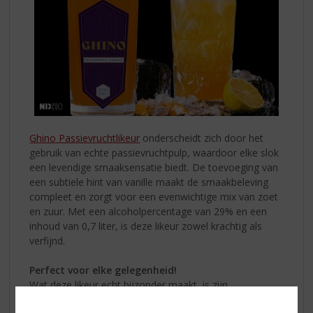
Ghino Passievruchtlikeur
onderscheidt zich door het
gebruik van echte passievruchtpulp, waardoor elke slok
een levendige smaaksensatie biedt. De toevoeging van
een subtiele hint van vanille maakt de smaakbeleving
compleet en zorgt voor een evenwichtige mix van zoet
en zuur. Met een alcoholpercentage van 29% en een
inhoud van 0,7 liter, is deze likeur zowel krachtig als
verfijnd.
Perfect voor elke gelegenheid!
Wat deze likeur echt bijzonder maakt, is zijn
veelzijdigheid. Ghino Passievruchtlikeur is ideaal om