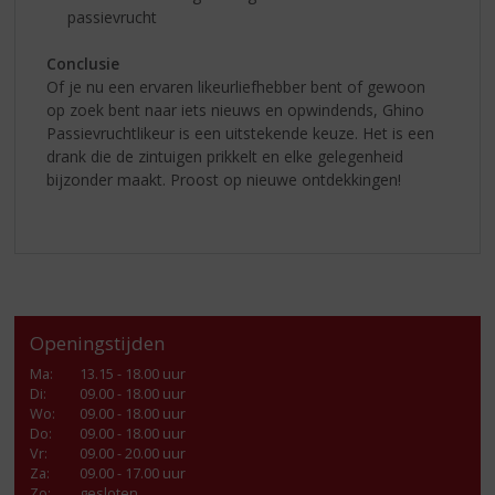
passievrucht
Conclusie
Of je nu een ervaren likeurliefhebber bent of gewoon
op zoek bent naar iets nieuws en opwindends, Ghino
Passievruchtlikeur is een uitstekende keuze. Het is een
drank die de zintuigen prikkelt en elke gelegenheid
bijzonder maakt. Proost op nieuwe ontdekkingen!
Openingstijden
Ma
:
13.15 - 18.00 uur
Di
:
09.00 - 18.00 uur
Wo
:
09.00 - 18.00 uur
Do
:
09.00 - 18.00 uur
Vr
:
09.00 - 20.00 uur
Za
:
09.00 - 17.00 uur
Zo:
gesloten