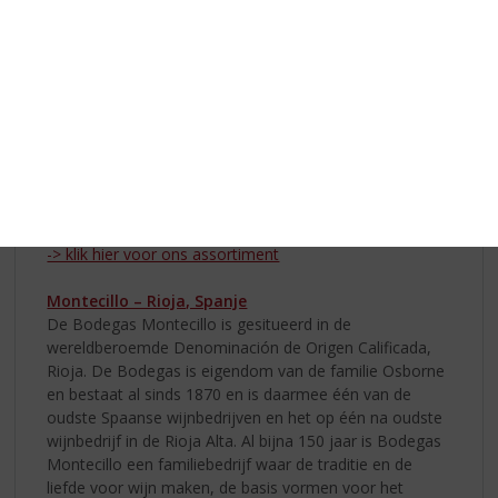
vocht langer vast. De zon weerkaatst via de stenige
bodem op de druiven, waardoor de druiven toch goed
kunnen rijpen. Deze traditionele wijnstokgroei is
origineel voor het zuiden van Frankrijk en wordt nog
steeds gebruikt. De opbrengst van gobelet-struiken is
niet erg hoog. Maar door de lage opbrengsten krijgen
we wel betere en geconcentreerde wijnen. De wijnen
van L’origine du Sud zijn een eerbetoon aan deze oude
snoeiwijze.
-> klik hier voor ons assortiment
Montecillo – Rioja, Spanje
De Bodegas Montecillo is gesitueerd in de
wereldberoemde Denominación de Origen Calificada,
Rioja. De Bodegas is eigendom van de familie Osborne
en bestaat al sinds 1870 en is daarmee één van de
oudste Spaanse wijnbedrijven en het op één na oudste
wijnbedrijf in de Rioja Alta. Al bijna 150 jaar is Bodegas
Montecillo een familiebedrijf waar de traditie en de
liefde voor wijn maken, de basis vormen voor het