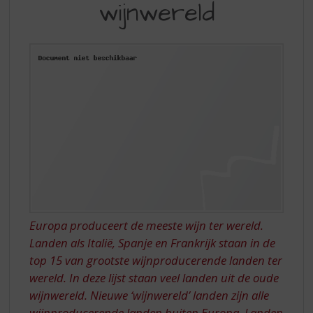
S
wijnwereld
OUDE
p
WIJNWERELD
r
i
n
g
n
a
a
r
d
e
n
a
v
i
Europa produceert de meeste wijn ter wereld.
g
Landen als Italië, Spanje en Frankrijk staan in de
a
top 15 van grootste wijnproducerende landen ter
t
wereld. In deze lijst staan veel landen uit de oude
i
wijnwereld. Nieuwe ‘wijnwereld’ landen zijn alle
e
wijnproducerende landen buiten Europa. Landen