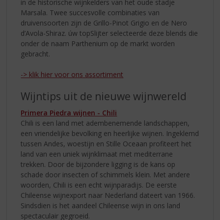
in de historische wijnkelders van het oude stadje
Marsala. Twee succesvolle combinaties van
druivensoorten zijn de Grillo-Pinot Grigio en de Nero
d’Avola-Shiraz. úw topSlijter selecteerde deze blends die
onder de naam Parthenium op de markt worden
gebracht.
-> klik hier voor ons assortiment
Wijntips uit de nieuwe wijnwereld
Primera Piedra wijnen - Chili
Chili is een land met adembenemende landschappen,
een vriendelijke bevolking en heerlijke wijnen. Ingeklemd
tussen Andes, woestijn en Stille Oceaan profiteert het
land van een uniek wijnklimaat met mediterrane
trekken. Door de bijzondere ligging is de kans op
schade door insecten of schimmels klein. Met andere
woorden, Chili is een echt wijnparadijs. De eerste
Chileense wijnexport naar Nederland dateert van 1966.
Sindsdien is het aandeel Chileense wijn in ons land
spectaculair gegroeid.