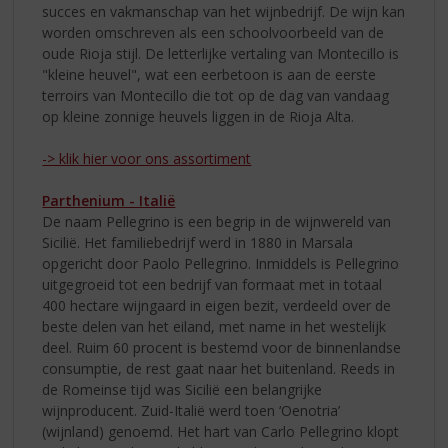
succes en vakmanschap van het wijnbedrijf. De wijn kan
worden omschreven als een schoolvoorbeeld van de
oude Rioja stijl. De letterlijke vertaling van Montecillo is
"kleine heuvel", wat een eerbetoon is aan de eerste
terroirs van Montecillo die tot op de dag van vandaag
op kleine zonnige heuvels liggen in de Rioja Alta.
-> klik hier voor ons assortiment
Parthenium - Italië
De naam Pellegrino is een begrip in de wijnwereld van
Sicilië. Het familiebedrijf werd in 1880 in Marsala
opgericht door Paolo Pellegrino. Inmiddels is Pellegrino
uitgegroeid tot een bedrijf van formaat met in totaal
400 hectare wijngaard in eigen bezit, verdeeld over de
beste delen van het eiland, met name in het westelijk
deel. Ruim 60 procent is bestemd voor de binnenlandse
consumptie, de rest gaat naar het buitenland. Reeds in
de Romeinse tijd was Sicilië een belangrijke
wijnproducent. Zuid-Italië werd toen ‘Oenotria’
(wijnland) genoemd. Het hart van Carlo Pellegrino klopt