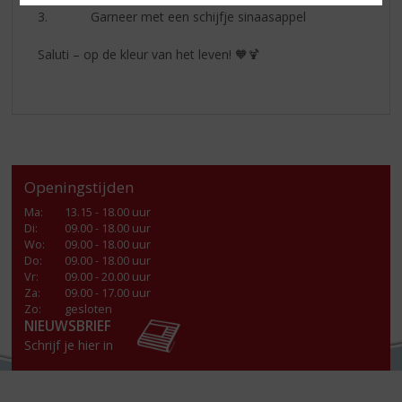
3. Garneer met een schijfje sinaasappel
Saluti – op de kleur van het leven! 🧡🍹
Openingstijden
Ma
:
13.15 - 18.00 uur
Di
:
09.00 - 18.00 uur
Wo
:
09.00 - 18.00 uur
Do
:
09.00 - 18.00 uur
Vr
:
09.00 - 20.00 uur
Za
:
09.00 - 17.00 uur
Zo:
gesloten
NIEUWSBRIEF
Schrijf je hier in