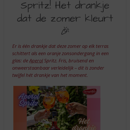
S
Spritz! Het drankje
APEROL
p
SPRITZ!
r
dat de zomer kleurt
i
HET
n
🎉
DRANKJE
g
n
DAT
a
Er is één drankje dat deze zomer op elk terras
DE
a
schittert als een oranje zonsondergang in een
r
ZOMER
glas: de
Aperol
Spritz. Fris, bruisend en
d
KLEURT
onweerstaanbaar verleidelijk – dit is zonder
e
n
twijfel hét drankje van het moment.
a
v
i
g
a
t
i
e