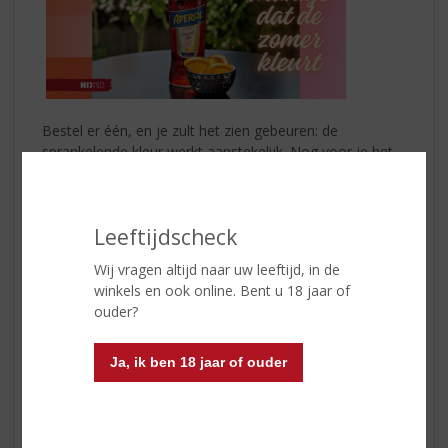
Bestel er één, en je zult het zien gebeuren: de
sprankelende kleur werkt aanstekelijk. Nog voor je het
weet, volgen de eerste glazen zich razendsnel op.... Eén
Spritz leidt tot velen. Want waar Aperol verschijnt, is het
altijd tijd voor gezelligheid.
Leeftijdscheck
De magie van de Spritz zit niet alleen in de smaak, maar
Wij vragen altijd naar uw leeftijd, in de
ook in de eenvoud. Iedereen kan dit zomerdrankje
winkels en ook online. Bent u 18 jaar of
bereiden – of je nu op een zonnig balkon zit, een
ouder?
picknick in het park hebt of vrienden ontvangt op je
dakterras. Tijd voor spritz? Dat regel je in 1-2-3!
Ja, ik ben 18 jaar of ouder
Zo simpel is het:
1. Vul een groot (wijn)glas met ijsblokken.
2. Schenk 3 delen prosecco, 2 delen
Aperol
, en 1
deel bruiswater.