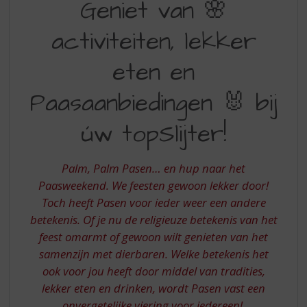
Geniet van 🌸
S
VAN
p
r
activiteiten, lekker
ACTIVITEITEN
i
LEKKER
n
eten en
g
ETEN
n
Paasaanbiedingen 🐰 bij
EN
a
a
PAASAANBIEDINGEN
úw topSlijter!
r
BIJ
d
e
UW
Palm, Palm Pasen… en hup naar het
n
TOPSLIJTER
Paasweekend. We feesten gewoon lekker door!
a
Toch heeft Pasen voor ieder weer een andere
v
i
betekenis. Of je nu de religieuze betekenis van het
g
feest omarmt of gewoon wilt genieten van het
a
samenzijn met dierbaren. Welke betekenis het
t
ook voor jou heeft door middel van tradities,
i
lekker eten en drinken, wordt Pasen vast een
e
onvergetelijke viering voor iedereen!