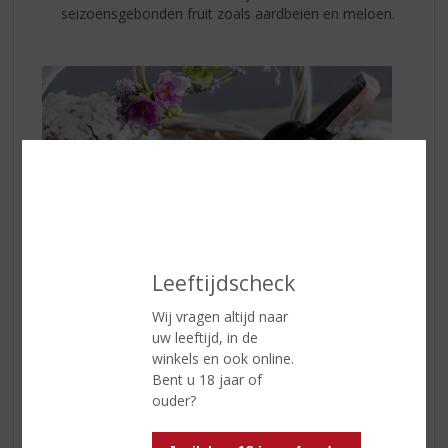
seizoensgebonden fruit zoals aardbeien en meloen.
Leeftijdscheck
Wij vragen altijd naar
uw leeftijd, in de
winkels en ook online.
Bent u 18 jaar of
Wijnselectie tips!
ouder?
Bij het kiezen van de juiste wijnen voor je paasbrunch is
het belangrijk om rekening te houden met de balans