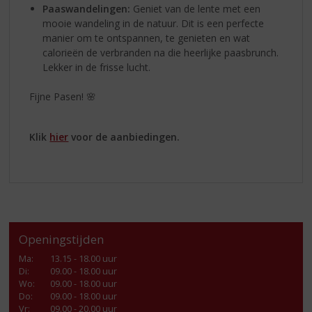
Paaswandelingen:
Geniet van de lente met een
mooie wandeling in de natuur. Dit is een perfecte
manier om te ontspannen, te genieten en wat
calorieën de verbranden na die heerlijke paasbrunch.
Lekker in de frisse lucht.
Fijne Pasen! 🌸
Klik
hier
voor de aanbiedingen.
Openingstijden
Ma
:
13.15 - 18.00 uur
Di
:
09.00 - 18.00 uur
Wo
:
09.00 - 18.00 uur
Do
:
09.00 - 18.00 uur
Vr
:
09.00 - 20.00 uur