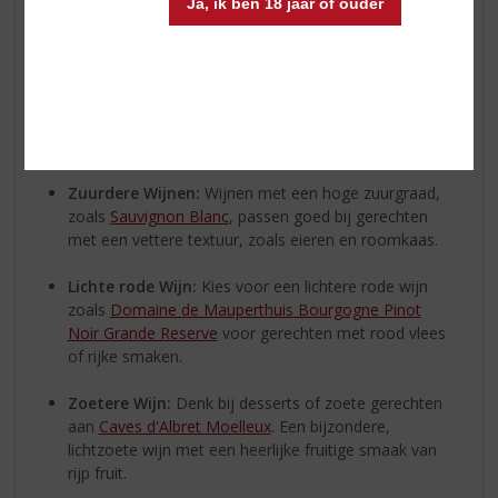
Ja, ik ben 18 jaar of ouder
tussen de smaken van de gerechten en de wijnen. Hier
zijn enkele tips:
Mousserende Wijnen:
De
mousserende wijnen
zijn
vaak veelzijdig en kunnen goed gecombineerd
worden met zowel zoete als hartige gerechten. Ze
geven ook een feestelijke touch aan de brunch.
Zuurdere Wijnen:
Wijnen met een hoge zuurgraad,
zoals
Sauvignon Blanc
, passen goed bij gerechten
met een vettere textuur, zoals eieren en roomkaas.
Lichte rode Wijn:
Kies voor een lichtere rode wijn
zoals
Domaine de Mauperthuis Bourgogne Pinot
Noir Grande Reserve
voor gerechten met rood vlees
of rijke smaken.
Zoetere Wijn:
Denk bij desserts of zoete gerechten
aan
Caves d'Albret Moelleux
. Een bijzondere,
lichtzoete wijn met een heerlijke fruitige smaak van
rijp fruit.