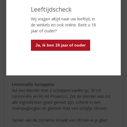
Plaats een handvol ijsblokjes in een wijnglas, voeg 90
ml Prosecco en 30 ml Limoncello toe.
Leeftijdscheck
Top af met 30 ml sodawater en garneer met 2
Wij vragen altijd naar uw leeftijd, in
citroenschijfjes en 2 basilicumblaadjes.
de winkels en ook online. Bent u 18
jaar of ouder?
Limoncello Mojito
Neem een longdrinkglas en doe hier 2 takjes munt in.
Druk deze takjes munt een beetje stevig aan met de
Ja, ik ben 18 jaar of ouder
bolle kant van een lepel. Schenk daar 60 ml Limoncello
bij samen met 45 ml suikersiroop en 30 ml citroensap.
Top af met 45 ml sodawater en wat crushed ijs.
Garneren doe je met een schijfje citroen of een takje
munt.
Limoncello Scroppino
Vul een blender met 2 scheppen vanille-ijs, 30 ml
Limoncello en 60 ml Prosecco. Zet de blender aan tot
alle ingrediënten goed gemixt zijn, schenk in een
champagneglas en garneer met een schijfje citroen.
Geniet van de zomerse smaak van citroen in je glas!