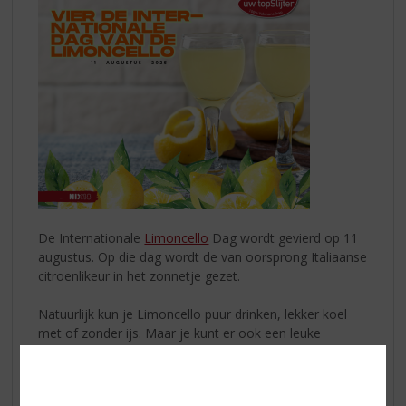
De Internationale
Limoncello
Dag wordt gevierd op 11
augustus. Op die dag wordt de van oorsprong Italiaanse
citroenlikeur in het zonnetje gezet.
Natuurlijk kun je Limoncello puur drinken, lekker koel
met of zonder ijs. Maar je kunt er ook een leuke
cocktail mee maken:
Limoncello Spritz