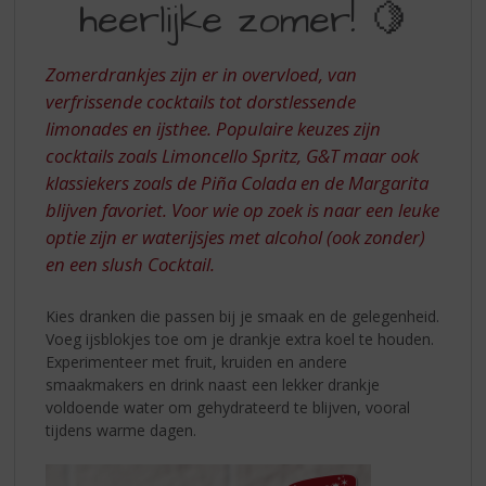
S
heerlijke zomer! 🍋
EEN
p
HEERLIJKE
r
i
Zomerdrankjes zijn er in overvloed, van
ZOMER
n
verfrissende cocktails tot dorstlessende
g
limonades en ijsthee. Populaire keuzes zijn
n
cocktails zoals Limoncello Spritz, G&T maar ook
a
klassiekers zoals de Piña Colada en de Margarita
a
r
blijven favoriet. Voor wie op zoek is naar een leuke
d
optie zijn er waterijsjes met alcohol (ook zonder)
e
en een slush Cocktail.
n
a
Kies dranken die passen bij je smaak en de gelegenheid.
v
Voeg ijsblokjes toe om je drankje extra koel te houden.
i
Experimenteer met fruit, kruiden en andere
g
smaakmakers en drink naast een lekker drankje
a
voldoende water om gehydrateerd te blijven, vooral
t
tijdens warme dagen.
i
e