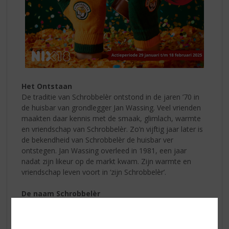
Het Ontstaan
De traditie van Schrobbelèr ontstond in de jaren ’70 in
de huisbar van grondlegger Jan Wassing. Veel vrienden
maakten daar kennis met de smaak, glimlach, warmte
en vriendschap van Schrobbelèr. Zo’n vijftig jaar later is
de bekendheid van Schrobbelèr de huisbar ver
ontstegen. Jan Wassing overleed in 1981, een jaar
nadat zijn likeur op de markt kwam. Zijn warmte en
vriendschap leven voort in ‘zijn Schrobbelèr’.
De naam Schrobbelèr
De ondernemende Jan Wassing ontleende de naam van
zijn huisbar “Bij den Schrobbelèr” aan de roemrijke
Tilburgse textielindustrie. De schrobbelaar ontwarde de