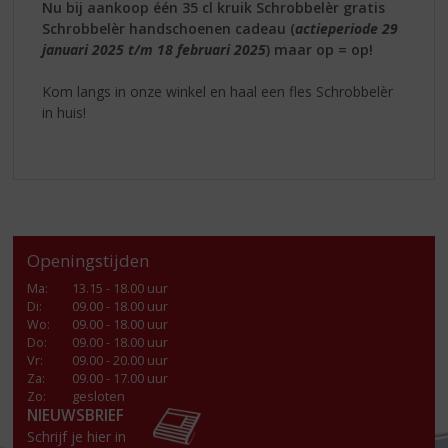
Nu bij aankoop één 35 cl kruik Schrobbelèr gratis
Schrobbelèr handschoenen cadeau (
actieperiode 29
januari 2025 t/m 18 februari 2025
) maar op = op!
Kom langs in onze winkel en haal een fles Schrobbelèr
in huis!
Openingstijden
Ma
:
13.15 - 18.00 uur
Di
:
09.00 - 18.00 uur
Wo
:
09.00 - 18.00 uur
Do
:
09.00 - 18.00 uur
Vr
:
09.00 - 20.00 uur
Za
:
09.00 - 17.00 uur
Zo:
gesloten
NIEUWSBRIEF
Schrijf je hier in