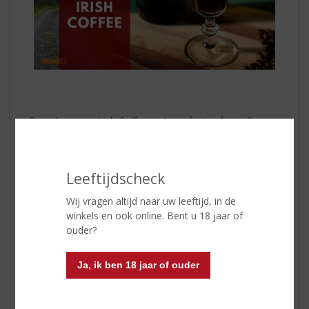
Deze
Jameson
Irish Coffee is de perfecte afwisseling
voor uw espresso martini!
45 ml Jameson Original
Leeftijdscheck
60 ml koffie
15 ml room
Wij vragen altijd naar uw leeftijd, in de
15 ml vanille siroop
winkels en ook online. Bent u 18 jaar of
Nootmuskaat
ouder?
Bereiding:
Ja, ik ben 18 jaar of ouder
Schenk de
Jameson
Irish Whiskey, vanille siroop en
koffie in het glas en roer door.
Top dit af met de room en garneer met een beetje