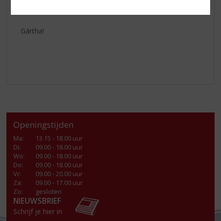
nootmuskaat.
Gártha!
Openingstijden
Ma
:
13.15 - 18.00 uur
Di
:
09.00 - 18.00 uur
Wo
:
09.00 - 18.00 uur
Do
:
09.00 - 18.00 uur
Vr
:
09.00 - 20.00 uur
Za
:
09.00 - 17.00 uur
Zo:
gesloten
NIEUWSBRIEF
Schrijf je hier in