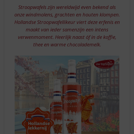
S
STROOPWAFELLIKEUR
Stroopwafels zijn wereldwijd even bekend als
p
r
onze windmolens, grachten en houten klompen.
i
Hollandse Stroopwafellikeur viert deze erfenis en
n
maakt van ieder samenzijn een intens
g
verwenmoment. Heerlijk naast óf in de koffie,
n
thee en warme chocolademelk.
a
a
r
d
e
n
a
v
i
g
a
t
i
e