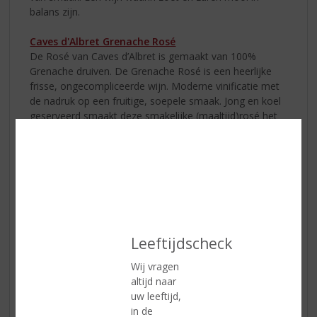
balans zijn.
Caves d'Albret Grenache Rosé
De Rosé van Caves d’Albret is gemaakt van 100%
Grenache druiven. De Grenache Rosé is een heerlijke
frisse, ongecompliceerde wijn. Moderne vinificatie met
de nadruk op een fruitige, soepele smaak. Jong en koel
geserveerd smaakt deze smakelijke (maaltijd)rosé het
lekkerst!
Caves d'Albret Moelleux
De Moelleux Comté Tolosan is een bijzondere,
lichtzoete wijn met een heerlijke fruitige smaak van rijp
fruit. Een echte allemansvriend die bij elke gelegenheid
past.
Leeftijdscheck
Wij vragen
altijd naar
uw leeftijd,
in de