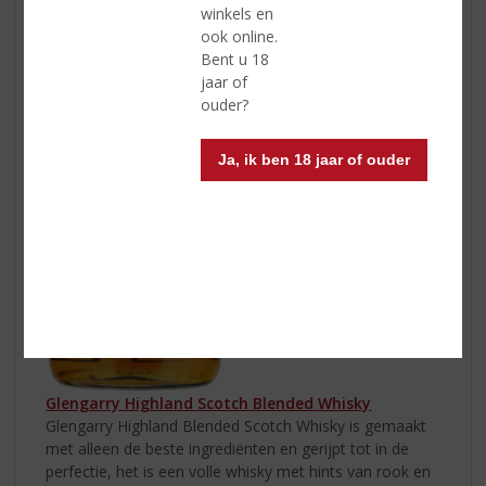
winkels en
ook online.
Bent u 18
jaar of
ouder?
Ja, ik ben 18 jaar of ouder
Glengarry Highland Scotch Blended Whisky
Glengarry Highland Blended Scotch Whisky is gemaakt
met alleen de beste ingrediënten en gerijpt tot in de
perfectie, het is een volle whisky met hints van rook en