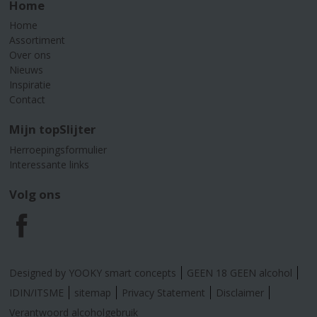
Home
Home
Assortiment
Over ons
Nieuws
Inspiratie
Contact
Mijn topSlijter
Herroepingsformulier
Interessante links
Volg ons
F
a
Designed by YOOKY smart concepts
GEEN 18 GEEN alcohol
c
IDIN/ITSME
sitemap
Privacy Statement
Disclaimer
Verantwoord alcoholgebruik