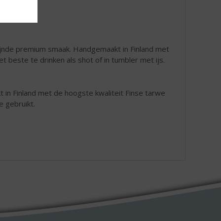
fijnde premium smaak. Handgemaakt in Finland met
t beste te drinken als shot of in tumbler met ijs.
n Finland met de hoogste kwaliteit Finse tarwe
e gebruikt.