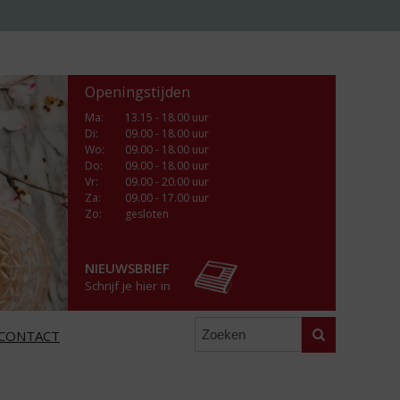
Openingstijden
Ma
:
13.15 - 18.00 uur
Di
:
09.00 - 18.00 uur
Wo
:
09.00 - 18.00 uur
Do
:
09.00 - 18.00 uur
Vr
:
09.00 - 20.00 uur
Za
:
09.00 - 17.00 uur
Zo:
gesloten
NIEUWSBRIEF
Schrijf je hier in
Zoeken
CONTACT