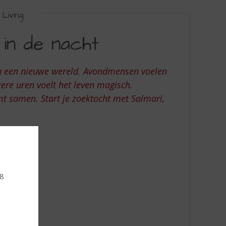
Living
 in de nacht
ich een nieuwe wereld. Avondmensen voelen
ere uren voelt het leven magisch.
omt samen. Start je zoektocht met Salmari,
18