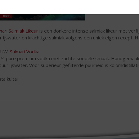
mari Salmiak Likeur
is een donkere intense salmiak likeur met ver
r ijswater en krachtige salmiak volgens een uniek eigen recept. He
EUW:
Salmari Vodka
% pure premium vodka met zachte soepele smaak. Handgemaakt i
puur ijswater. Voor superieur gefilterde puurheid is kolomdistillati
ta kulta!