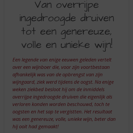
Van overrijpe
S
OVERRIJPE
p
r
ingedroogde druiven
INGEDROOGDE
i
DRUIVEN
n
tot een genereuze,
g
TOT
n
volle en unieke wijn!
EEN
a
a
GENEREUZE,
r
Een legende van enige eeuwen geleden vertelt
VOLLE
d
over een wijnboer die, voor zijn voortbestaan
e
EN
afhankelijk was van de opbrengst van zijn
n
UNIEKE
wijngaard, ziek werd tijdens de oogst. Na enige
a
v
WIJN
weken ziekbed besloot hij om de inmiddels
i
overrijpe ingedroogde druiven die eigenlijk als
g
verloren konden worden beschouwd, toch te
a
oogsten en het sap te vergistten. Het resultaat
t
was een genereuze, volle, unieke wijn, beter dan
i
e
hij ooit had gemaakt!