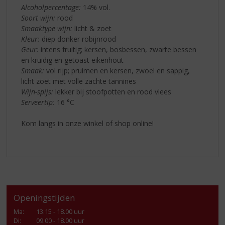
Alcoholpercentage:
14% vol.
Soort wijn:
rood
Smaaktype wijn:
licht & zoet
Kleur:
diep donker robijnrood
Geur:
intens fruitig; kersen, bosbessen, zwarte bessen
en kruidig en getoast eikenhout
Smaak:
vol rijp; pruimen en kersen, zwoel en sappig,
licht zoet met volle zachte tannines
Wijn-spijs:
lekker bij stoofpotten en rood vlees
Serveertip:
16 °C
Kom langs in onze winkel of shop online!
Openingstijden
Ma
:
13.15 - 18.00 uur
Di
:
09.00 - 18.00 uur