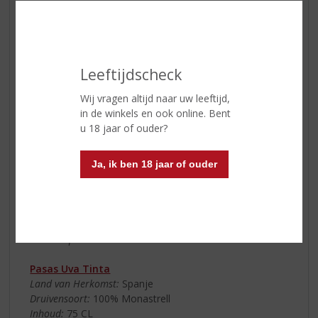
Pasas Uva Blanca
Land van Herkomst:
Spanje
Druivensoort:
75% Sauvignon Blanc, 15% Viura en 10%
Verdejo
Leeftijdscheck
Inhoud:
75 CL
Alcoholpercentage:
12% vol.
Wij vragen altijd naar uw leeftijd,
Soort wijn:
wit
in de winkels en ook online. Bent
Smaaktype wijn:
licht & zoet
u 18 jaar of ouder?
Kleur:
licht stogeel
Geur:
citrus, kiwi & papaya, zoete ananas, rijpe banaan
en een lichte toets van honing
Ja, ik ben 18 jaar of ouder
Smaak:
rijk en sappig, tropisch, gebalanceerd met een
delicate zuurgraad; een mooie evenwichtige wijn
Afdronk:
rijpe perziken
Wijn-spijs:
lekker bij vis, schaal- en schelpdieren
Serveertip:
10 ⁰C
Pasas Uva Tinta
Land van Herkomst:
Spanje
Druivensoort:
100% Monastrell
Inhoud:
75 CL