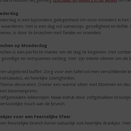
eraard hebben wij genoeg
speciaals en lekkers in de winkel
om het
ederdag
derdag is een bijzondere gelegenheid om onze moeders in het z
 waarderen. Het is een dag vol samenzijn, gezelligheid en liefd
vieren, is door te brunchen met familie en vrienden.
unchen op Moederdag
nchen is een perfecte manier om de dag te beginnen. Het combine
 gezellige en ontspannen setting. Hier zijn enkele ideeën om de
Een uitgebreid buffet: Zorg voor een tafel vol met verschillende l
fruitsalades, en heerlijke zoetigheden.
Thema-decoraties: Creëer een warme sfeer met bloemen en decor
met bloemenprints.
Zelfgemaakte lekkernijen: Maak indruk door zelfgebakken broodjes
persoonlijke touch aan de brunch.
nkjes voor een Feestelijke Sfeer
 een feestelijke brunch horen natuurlijk ook heerlijke drankjes. Hier