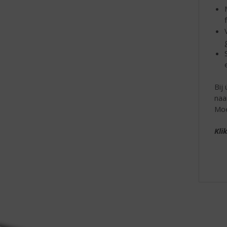
Bij
naa
Moe
Kli