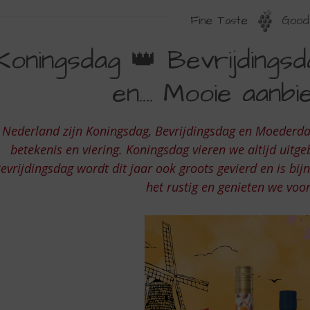
Fine Taste
Good 
ONINGSDAG
Koningsdag 👑 Bevrijdings
EVRIJDINGSDAG
en…. Mooie aanbi
OEDERDAG
N
 Nederland zijn Koningsdag, Bevrijdingsdag en Moederda
OOIE
betekenis en viering. Koningsdag vieren we altijd uitge
ANBIEDINGEN
evrijdingsdag wordt dit jaar ook groots gevierd en is b
het rustig en genieten we voor