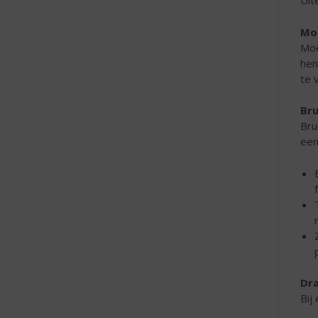
Uit
Mo
Moe
hen
te 
Br
Bru
een
Dra
Bij