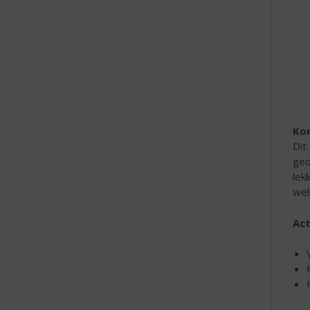
e
Ko
Dit
geo
lek
wel
Act