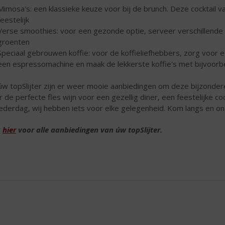
Mimosa's: een klassieke keuze voor bij de brunch. Deze cocktail v
feestelijk
Verse smoothies: voor een gezonde optie, serveer verschillende
groenten
Speciaal gebrouwen koffie: voor de koffieliefhebbers, zorg voor 
een espressomachine en maak de lekkerste koffie's met bijvoor
 úw topSlijter zijn er weer mooie aanbiedingen om deze bijzonder
r de perfecte fles wijn voor een gezellig diner, een feestelijke co
derdag, wij hebben iets voor elke gelegenheid. Kom langs en on
k
hier
voor alle aanbiedingen van úw topSlijter.