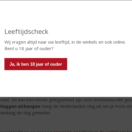
rijdingsdag
deze dag herdenken we de bevrijding van Nederland aan het ein
r voelt dat extra vrij want eens in de 5 jaar zijn alle mensen vri
d worden er festivals, concerten en andere evenementen geor
Leeftijdscheck
s voor het Vieren van Bevrijdingsdag
Wij vragen altijd naar uw leeftijd, in de winkels en ook online.
 feestje vieren op Bevrijdingsdag kan op vele manieren. Hier zijn
Bent u 18 jaar of ouder?
ergetelijk te maken:
Ja, ik ben 18 jaar of ouder
Bezoek een Bevrijdingsfestival
: door heel Nederland vinden er 
activiteiten voor jong en oud
Organiseer een picknick
: nodig vrienden en familie uit voor een 
traditionele Nederlandse lekkernijen
Doe mee aan een Vrijheidsmaaltijd
: organiseer of neem deel aa
staat. Dit kan een mooie gelegenheid zijn voor betekenisvolle ge
Vlaggen uithangen
: hang de Nederlandse vlag uit om je trots e
vandaag de dag genieten