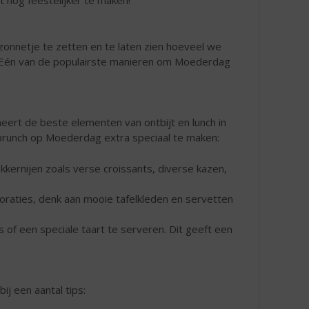
 nog feestelijker te maken!
onnetje te zetten en te laten zien hoeveel we
e. Eén van de populairste manieren om Moederdag
ert de beste elementen van ontbijt en lunch in
 brunch op Moederdag extra speciaal te maken:
ekkernijen zoals verse croissants, diverse kazen,
aties, denk aan mooie tafelkleden en servetten
 of een speciale taart te serveren. Dit geeft een
bij een aantal tips: