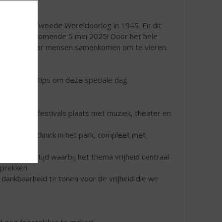
de van de Tweede Wereldoorlog in 1945. En dit
j en dat is aankomende 5 mei 2025! Door het hele
ganiseerd waar mensen samenkomen om te vieren.
 een aantal tips om deze speciale dag
bevrijdingsfestivals plaats met muziek, theater en
gezellige picknick in het park, compleet met
n een maaltijd waarbij het thema vrijheid centraal
sprekken
n dankbaarheid te tonen voor de vrijheid die we