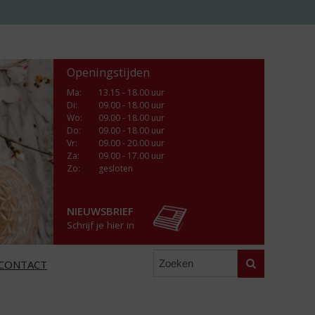
Openingstijden
Ma
:
13.15 - 18.00 uur
Di
:
09.00 - 18.00 uur
Wo
:
09.00 - 18.00 uur
Do
:
09.00 - 18.00 uur
Vr
:
09.00 - 20.00 uur
Za
:
09.00 - 17.00 uur
Zo:
gesloten
NIEUWSBRIEF
Schrijf je hier in
Zoeken
CONTACT