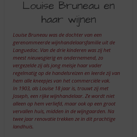
S
Louise Bruneau en
VAN
p
LOUISE
r
haar wijnen
i
BRUNEAU
n
EN
g
Louise Bruneau was de dochter van een
n
HAAR
gerenommeerde wijnhandelaarsfamilie uit de
a
Languedoc. Van de drie kinderen was zij het
WIJNEN
a
meest nieuwsgierig en ondernemend, zo
r
vergezelde zij als jong meisje haar vader
d
e
regelmatig op de handelsreizen en leerde zij van
n
hem alle kneepjes van het commerciële vak.
a
In 1903, als Louise 18 jaar is, trouwt zij met
v
Joseph, een rijke wijnhandelaar. Ze wordt niet
i
alleen op hem verliefd, maar ook op een groot
g
a
vervallen huis, midden in de wijngaarden. Na
t
twee jaar renovatie trekken ze in dit prachtige
i
landhuis.
e