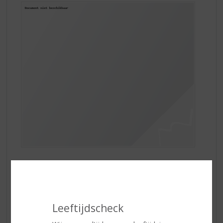
Een vrouw met karakter, dat is ze. Ze leert van
haar man Joseph alles over het werk in de
wijngaarden en wijnkelder. Het domaine floreert
en blijft floreren, zelfs na het overlijden van
Leeftijdscheck
Joseph in 1916. Iedere zonsondergang ziet Louise