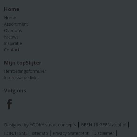
Home
Home
Assortiment
Over ons
Nieuws
Inspiratie
Contact
Mijn topSlijter
Herroepingsformulier
Interessante links
Volg ons
F
a
Designed by YOOKY smart concepts
GEEN 18 GEEN alcohol
c
IDIN/ITSME
sitemap
Privacy Statement
Disclaimer