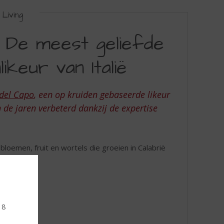
Living
 De meest geliefde
keur van Italië
del Capo
, een op kruiden gebaseerde likeur
 de jaren verbeterd dankzij de expertise
 bloemen, fruit en wortels die groeien in Calabrië
18