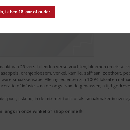
ALIË
Ja, ik ben 18 jaar of ouder
aakt van 29 verschillenden verse vruchten, bloemen en frisse kr
aasappels, oranjebloesem, venkel, kamille, saffraan, zoethout, 
 ware smaaksensatie. Alle ingrediënten zijn 100% lokaal en natuurl
aceratie of infusie - na de oogst van de gewassen; altijd gedrev
iet puur, ijskoud, in de mix met tonic of als smaakmaker in uw negr
 langs in onze winkel of shop online
🌐