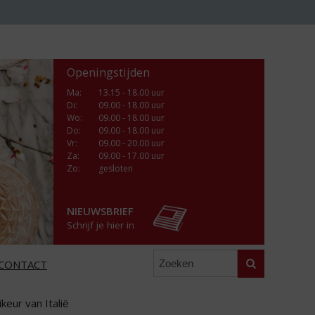
Openingstijden
Ma
:
13.15 - 18.00 uur
Di
:
09.00 - 18.00 uur
Wo
:
09.00 - 18.00 uur
Do
:
09.00 - 18.00 uur
Vr
:
09.00 - 20.00 uur
Za
:
09.00 - 17.00 uur
Zo:
gesloten
NIEUWSBRIEF
Schrijf je hier in
Zoeken
CONTACT
eur van Italië