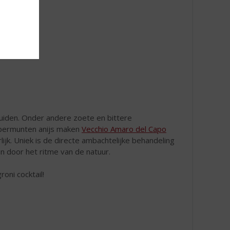
uiden. Onder andere zoete en bittere
pepermunten anijs maken
Vecchio Amaro del Capo
ijk. Uniek is de directe ambachtelijke behandeling
en door het ritme van de natuur.
oni cocktail!