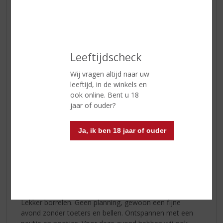
Timorous Beastie 10 years Highland Blended Malt
Scotch Whisky 46.8%
Klik
hier
voor nog meer whisky’s
Leeftijdscheck
Wij vragen altijd naar uw
leeftijd, in de winkels en
ook online. Bent u 18
jaar of ouder?
Ja, ik ben 18 jaar of ouder
Borrelavond
Lekker borrelen. Geen planning, gewoon een fijne
avond zonder toeters en bellen. Ontspannen met een