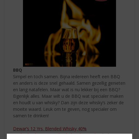
BBQ
Simpel en toch samen. Bijna iedereen heeft een BBQ
en anders is deze snel gehaald. Samen gezellig genieten
en lang natafelen. Maar wat is nu lekker bij een BBQ?
Eigenlijk alles. Maar wilt u de BBQ wat specialer maken
en houdt u van whisky? Dan zijn deze whisky’s zeker de
moeite waard. Leuk om te geven, nog specialer om
samen te drinken!
Dewar’s 12 Yrs. Blended Whisky 40%
Rock Island 10 years Blended Malt Scotch Whisky 46%