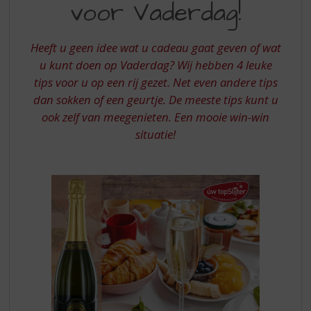
S
voor Vaderdag!
HEEFT
p
HET
r
i
Heeft u geen idee wat u cadeau gaat geven of wat
BESTE
n
u kunt doen op Vaderdag? Wij hebben 4 leuke
CADEAU
g
tips voor u op een rij gezet. Net even andere tips
n
VOOR
dan sokken of een geurtje. De meeste tips kunt u
a
VADERDAG
ook zelf van meegenieten. Een mooie win-win
a
r
situatie!
d
e
n
a
v
i
g
a
t
i
e